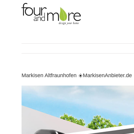
Skip
to
content
Markisen Altfraunhofen ☀️MarkisenAnbieter.