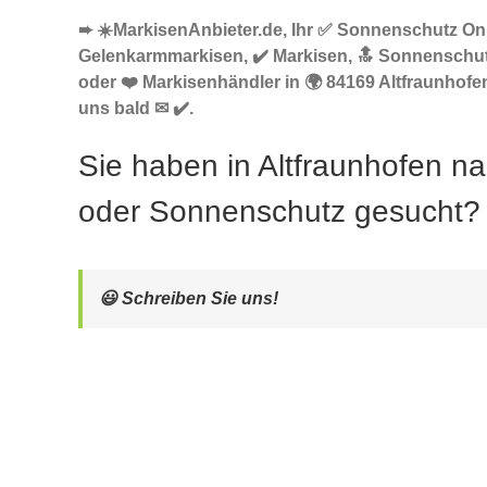
➨ ☀️MarkisenAnbieter.de, Ihr ✅ Sonnenschutz Onl
Gelenkarmmarkisen, ✔️ Markisen, 🔝 Sonnenschu
oder ❤️ Markisenhändler in 🌍 84169 Altfraunhofen
uns bald ✉ ✔️.
Sie haben in Altfraunhofen n
oder Sonnenschutz gesucht?
😃 Schreiben Sie uns!