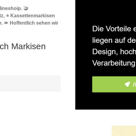
ineshoip. 🤝
tz, ⭐ Kassettenmarkisen
. ⏩ Hoffentlich sehen wir
ach Markisen