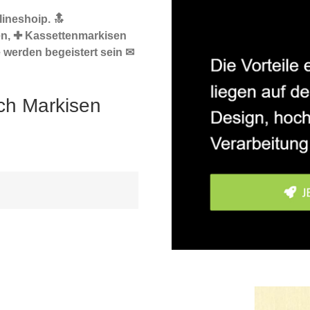
ineshoip. 🔝
en, ✚ Kassettenmarkisen
 werden begeistert sein ✉
ch Markisen