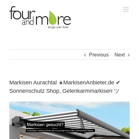
Skip
to
content
Previous
Next
Markisen Aurachtal ☀️MarkisenAnbieter.de ✔
Sonnenschutz Shop, Gelenkarmmarkisen ツ