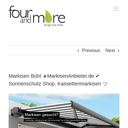
Skip
to
content
Previous
Next
Markisen Bühl ☀️MarkisenAnbieter.de ✔
Sonnenschutz Shop, Kassettenmarkisen ツ