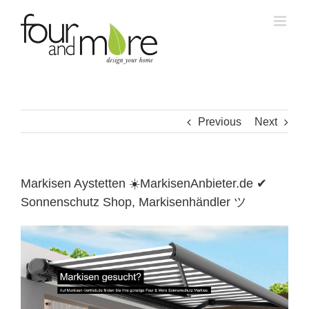
Skip
to
content
Previous
Next
Markisen Aystetten ☀️MarkisenAnbieter.de ✔
Sonnenschutz Shop, Markisenhändler ツ