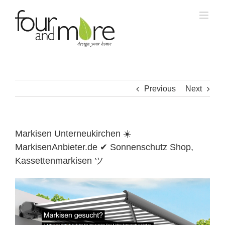
Skip
to
content
Previous
Next
Markisen Unterneukirchen ☀️
MarkisenAnbieter.de ✔ Sonnenschutz Shop,
Kassettenmarkisen ツ