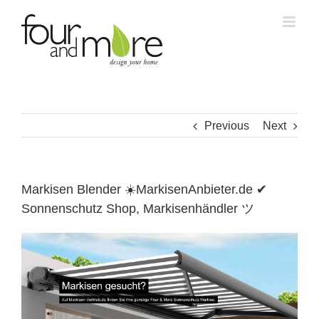
Skip
to
content
Previous
Next
Markisen Blender ☀️MarkisenAnbieter.de ✔
Sonnenschutz Shop, Markisenhändler ツ