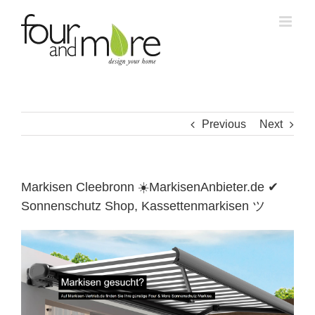
Skip
to
content
Previous
Next
Markisen Cleebronn ☀️MarkisenAnbieter.de ✔
Sonnenschutz Shop, Kassettenmarkisen ツ