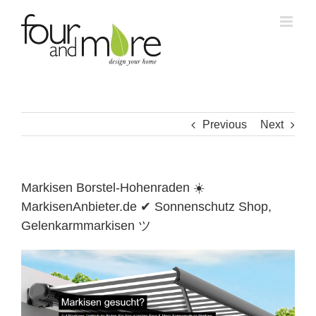
Skip
to
content
Previous
Next
Markisen Borstel-Hohenraden ☀️
MarkisenAnbieter.de ✔ Sonnenschutz Shop,
Gelenkarmmarkisen ツ