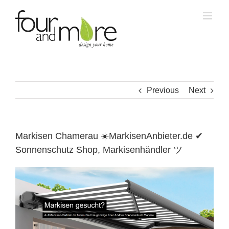
Skip
to
content
Previous
Next
Markisen Chamerau ☀️MarkisenAnbieter.de ✔
Sonnenschutz Shop, Markisenhändler ツ