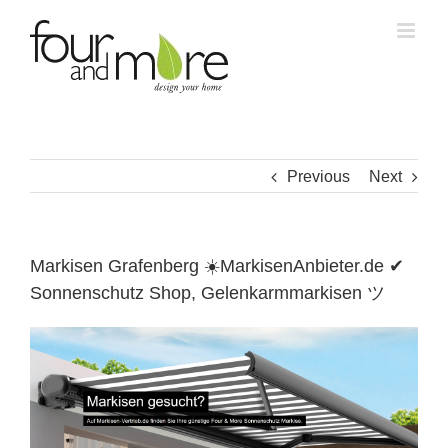
Skip
to
content
Previous
Next
Markisen Grafenberg ☀️MarkisenAnbieter.de ✔
Sonnenschutz Shop, Gelenkarmmarkisen ツ