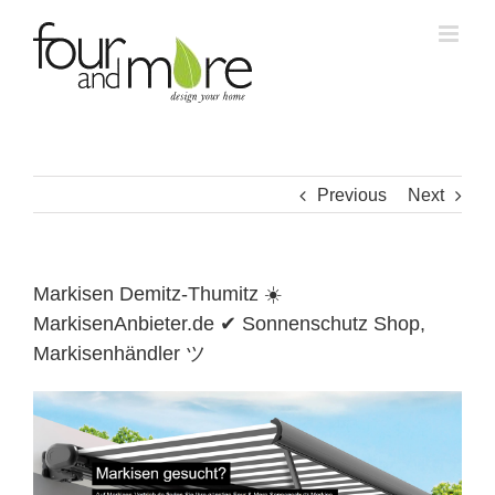
Skip
to
content
Previous
Next
Markisen Demitz-Thumitz ☀️
MarkisenAnbieter.de ✔ Sonnenschutz Shop,
Markisenhändler ツ