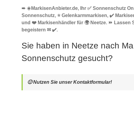
➨ ☀️MarkisenAnbieter.de, Ihr ✅ Sonnenschutz Onl
Sonnenschutz, ⭐ Gelenkarmmarkisen, ✔️ Markise
und ❤️ Markisenhändler für 🌍 Neetze. ⏩ Lassen 
begeistern ✉ ✔️.
Sie haben in Neetze nach Ma
Sonnenschutz gesucht?
🙂 Nutzen Sie unser Kontaktformular!