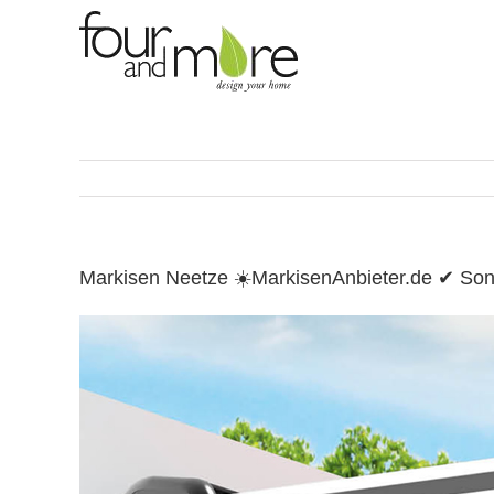
Skip
to
content
Markisen Neetze ☀️MarkisenAnbieter.de ✔ So