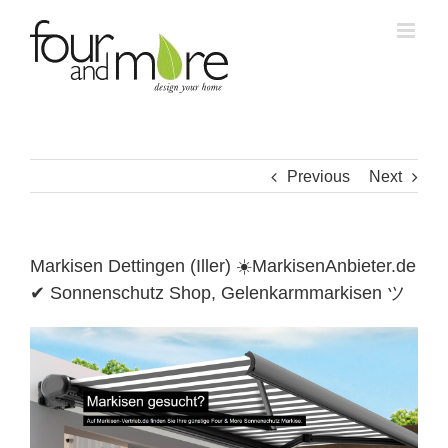
Skip
to
content
Previous
Next
Markisen Dettingen (Iller) ☀️MarkisenAnbieter.de
✔ Sonnenschutz Shop, Gelenkarmmarkisen ツ