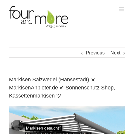
Skip
to
content
Previous
Next
Markisen Salzwedel (Hansestadt) ☀️
MarkisenAnbieter.de ✔ Sonnenschutz Shop,
Kassettenmarkisen ツ