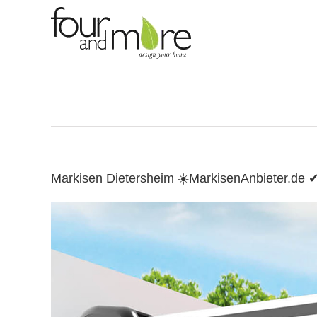
Skip
to
content
Markisen Dietersheim ☀️MarkisenAnbieter.de