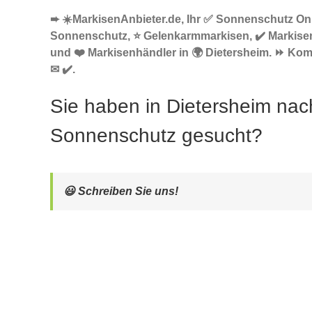
➨ ☀️MarkisenAnbieter.de, Ihr ✅ Sonnenschutz Onl
Sonnenschutz, ⭐ Gelenkarmmarkisen, ✔️ Markise
und ❤️ Markisenhändler in 🌍 Dietersheim. ⏩ Ko
✉ ✔️.
Sie haben in Dietersheim nac
Sonnenschutz gesucht?
😃 Schreiben Sie uns!