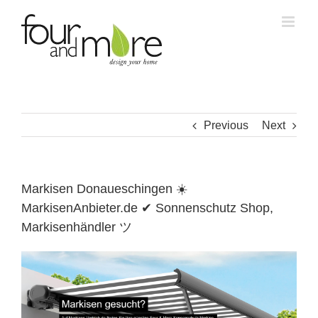
Skip
to
content
Previous
Next
Markisen Donaueschingen ☀️
MarkisenAnbieter.de ✔ Sonnenschutz Shop,
Markisenhändler ツ