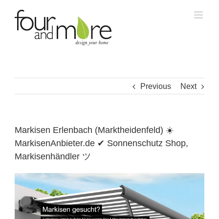
Skip
to
content
Previous
Next
Markisen Erlenbach (Marktheidenfeld) ☀️
MarkisenAnbieter.de ✔ Sonnenschutz Shop,
Markisenhändler ツ