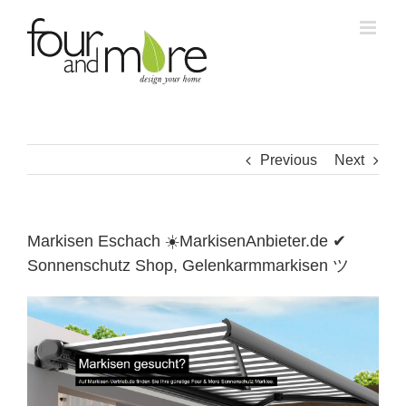
Skip
to
content
Previous
Next
Markisen Eschach ☀️MarkisenAnbieter.de ✔
Sonnenschutz Shop, Gelenkarmmarkisen ツ