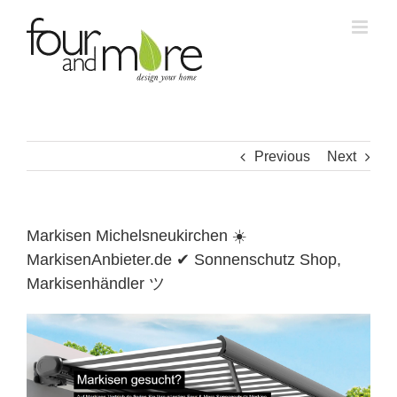
Skip
to
content
Previous
Next
Markisen Michelsneukirchen ☀️
MarkisenAnbieter.de ✔ Sonnenschutz Shop,
Markisenhändler ツ