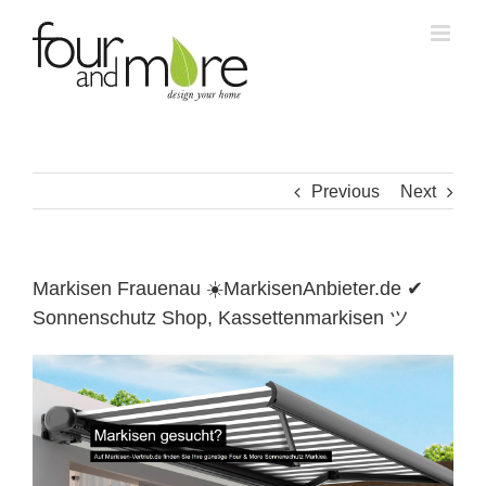
Skip
to
content
Previous
Next
Markisen Frauenau ☀️MarkisenAnbieter.de ✔
Sonnenschutz Shop, Kassettenmarkisen ツ