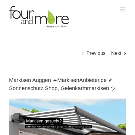
Skip
to
content
Previous
Next
Markisen Auggen ☀️MarkisenAnbieter.de ✔
Sonnenschutz Shop, Gelenkarmmarkisen ツ