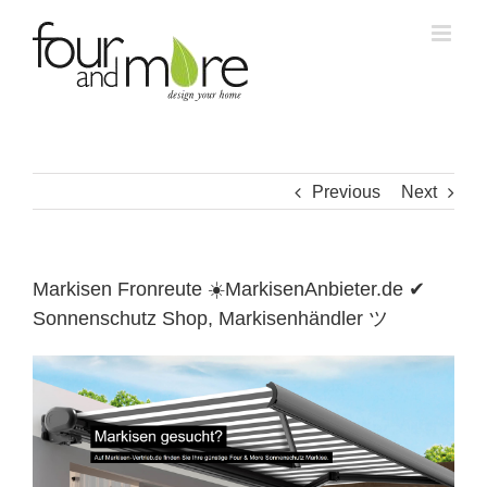
Skip
to
content
Previous
Next
Markisen Fronreute ☀️MarkisenAnbieter.de ✔
Sonnenschutz Shop, Markisenhändler ツ