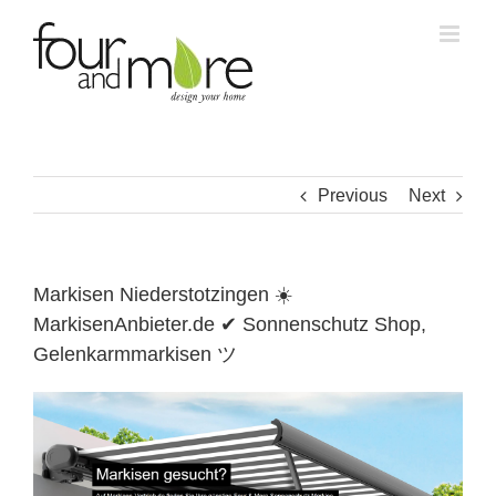
Skip
to
content
Previous
Next
Markisen Niederstotzingen ☀️
MarkisenAnbieter.de ✔ Sonnenschutz Shop,
Gelenkarmmarkisen ツ