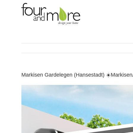
Skip
to
content
Markisen Gardelegen (Hansestadt) ☀️Markise