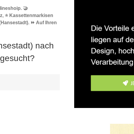
ineshoip. 🤝
z, ⭐ Kassettenmarkisen
(Hansestadt). ⏩ Auf Ihren
nsestadt) nach
 gesucht?