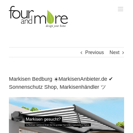
Skip
to
content
Previous
Next
Markisen Bedburg ☀️MarkisenAnbieter.de ✔
Sonnenschutz Shop, Markisenhändler ツ