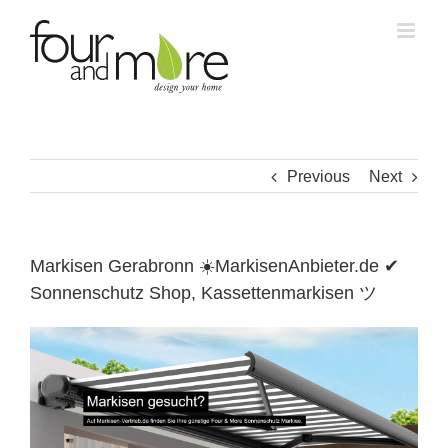
Skip
to
content
Previous
Next
Markisen Gerabronn ☀️MarkisenAnbieter.de ✔
Sonnenschutz Shop, Kassettenmarkisen ツ