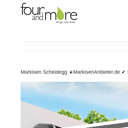
Skip
to
content
Markisen Scheidegg ☀️MarkisenAnbieter.de ✔