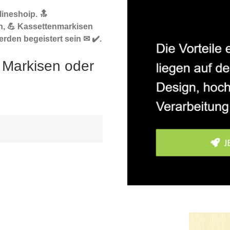
ineshoip. 🔝
n, 💪 Kassettenmarkisen
rden begeistert sein ✉ ✔️.
 Markisen oder