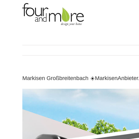
Skip
to
content
Markisen Großbreitenbach ☀️MarkisenAnbiete