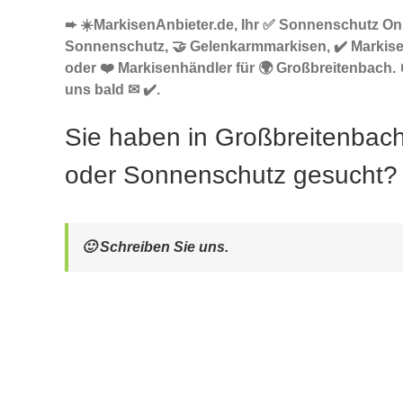
➨ ☀️MarkisenAnbieter.de, Ihr ✅ Sonnenschutz Onl
Sonnenschutz, 🤝 Gelenkarmmarkisen, ✔️ Markise
oder ❤️ Markisenhändler für 🌍 Großbreitenbach. 
uns bald ✉ ✔️.
Sie haben in Großbreitenbac
oder Sonnenschutz gesucht?
🙂 Schreiben Sie uns.