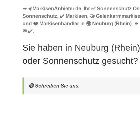
➨ ☀️MarkisenAnbieter.de, Ihr ✅ Sonnenschutz Onl
Sonnenschutz, ✔️ Markisen, 🤝 Gelenkarmmarkis
und ❤️ Markisenhändler in 🌍 Neuburg (Rhein). ⏩ 
✉ ✔️.
Sie haben in Neuburg (Rhein
oder Sonnenschutz gesucht?
😃 Schreiben Sie uns.