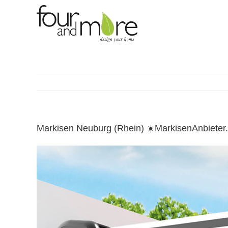
Skip
to
content
Markisen Neuburg (Rhein) ☀️MarkisenAnbiete