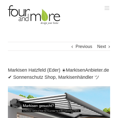
Skip
to
content
Previous
Next
Markisen Hatzfeld (Eder) ☀️MarkisenAnbieter.de
✔ Sonnenschutz Shop, Markisenhändler ツ