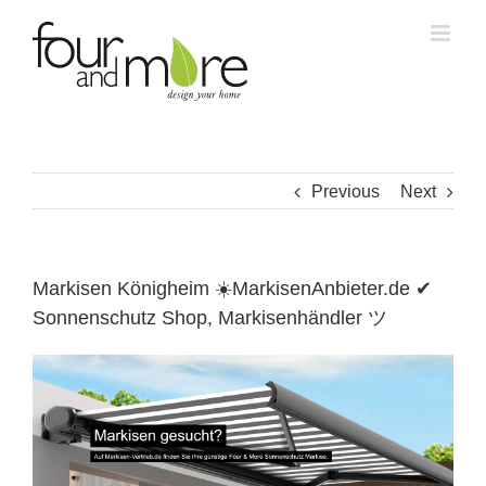
Skip
to
content
Previous
Next
Markisen Königheim ☀️MarkisenAnbieter.de ✔
Sonnenschutz Shop, Markisenhändler ツ