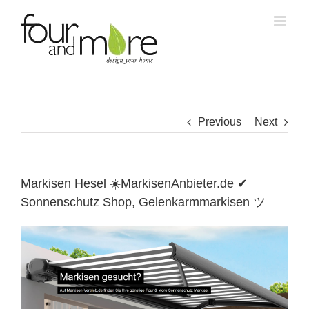
Skip
to
content
Previous
Next
Markisen Hesel ☀️MarkisenAnbieter.de ✔
Sonnenschutz Shop, Gelenkarmmarkisen ツ