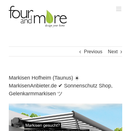
Skip
to
content
Previous
Next
Markisen Hofheim (Taunus) ☀️
MarkisenAnbieter.de ✔ Sonnenschutz Shop,
Gelenkarmmarkisen ツ