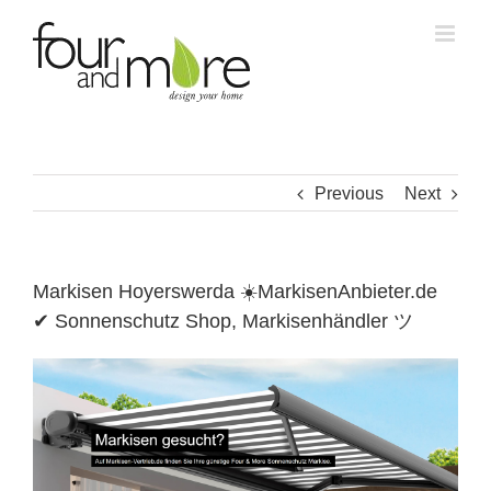
Skip
to
content
Previous
Next
Markisen Hoyerswerda ☀️MarkisenAnbieter.de
✔ Sonnenschutz Shop, Markisenhändler ツ