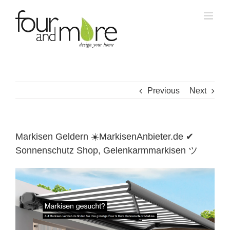
Skip
to
content
Previous
Next
Markisen Geldern ☀️MarkisenAnbieter.de ✔
Sonnenschutz Shop, Gelenkarmmarkisen ツ