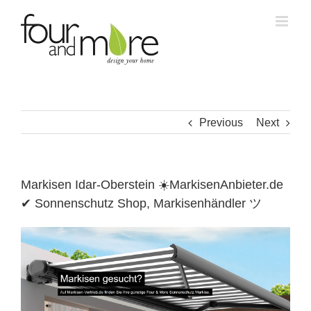
Skip
to
content
Previous
Next
Markisen Idar-Oberstein ☀️MarkisenAnbieter.de
✔ Sonnenschutz Shop, Markisenhändler ツ