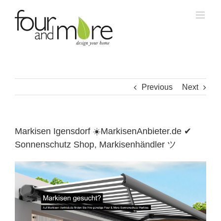
Skip
to
content
Previous
Next
Markisen Igensdorf ☀️MarkisenAnbieter.de ✔
Sonnenschutz Shop, Markisenhändler ツ