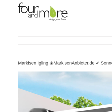
Skip
to
content
Markisen Igling ☀️MarkisenAnbieter.de ✔ So