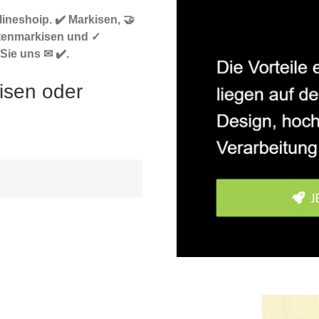
ineshoip. ✔️ Markisen, 🤝
tenmarkisen und ✓
Sie uns ✉ ✔️.
isen oder