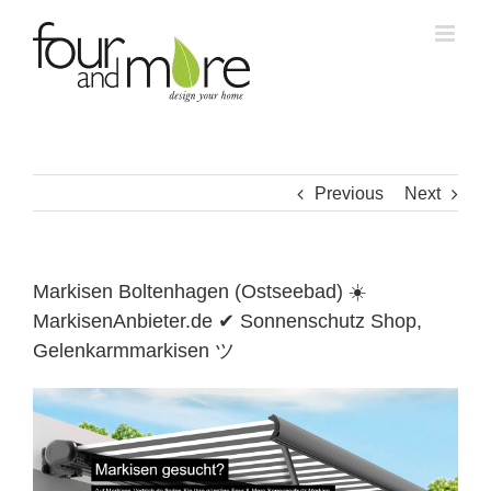
Skip
to
content
Previous
Next
Markisen Boltenhagen (Ostseebad) ☀️
MarkisenAnbieter.de ✔ Sonnenschutz Shop,
Gelenkarmmarkisen ツ