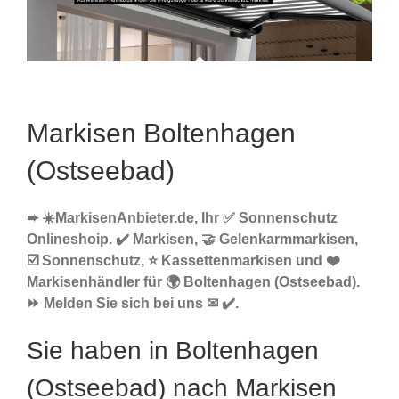
Markisen Boltenhagen
(Ostseebad)
➨ ☀️MarkisenAnbieter.de, Ihr ✅ Sonnenschutz
Onlineshoip. ✔️ Markisen, 🤝 Gelenkarmmarkisen,
☑️ Sonnenschutz, ⭐ Kassettenmarkisen und ❤️
Markisenhändler für 🌍 Boltenhagen (Ostseebad).
⏩ Melden Sie sich bei uns ✉ ✔️.
Sie haben in Boltenhagen
(Ostseebad) nach Markisen