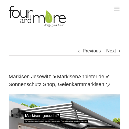
Skip
to
content
Previous
Next
Markisen Jesewitz ☀️MarkisenAnbieter.de ✔
Sonnenschutz Shop, Gelenkarmmarkisen ツ