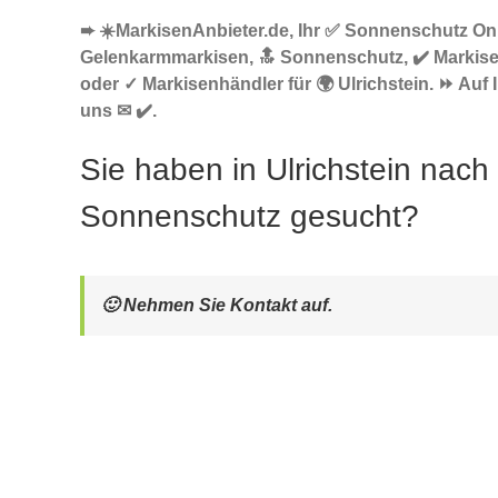
➨ ☀️MarkisenAnbieter.de, Ihr ✅ Sonnenschutz Onl
Gelenkarmmarkisen, 🔝 Sonnenschutz, ✔️ Markis
oder ✓ Markisenhändler für 🌍 Ulrichstein. ⏩ Auf 
uns ✉ ✔️.
Sie haben in Ulrichstein nach
Sonnenschutz gesucht?
🙂 Nehmen Sie Kontakt auf.