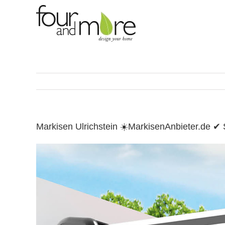
Skip
to
content
Markisen Ulrichstein ☀️MarkisenAnbieter.de