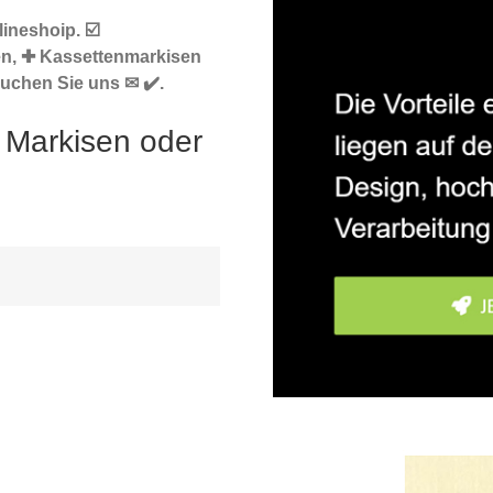
ineshoip. ☑️
en, ✚ Kassettenmarkisen
uchen Sie uns ✉ ✔️.
 Markisen oder