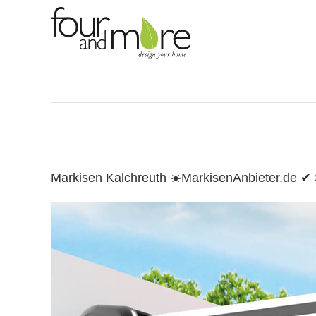
Skip
to
content
Markisen Kalchreuth ☀️MarkisenAnbieter.de 