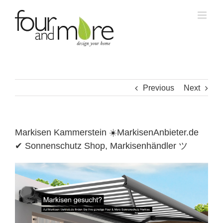
Skip
to
content
Previous
Next
Markisen Kammerstein ☀️MarkisenAnbieter.de
✔ Sonnenschutz Shop, Markisenhändler ツ