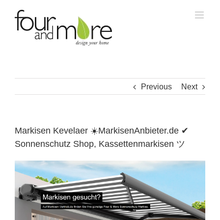
Skip
to
content
Previous
Next
Markisen Kevelaer ☀️MarkisenAnbieter.de ✔
Sonnenschutz Shop, Kassettenmarkisen ツ