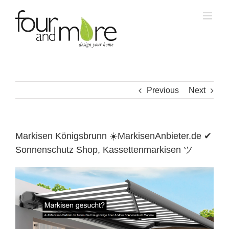
Skip
to
content
Previous
Next
Markisen Königsbrunn ☀️MarkisenAnbieter.de ✔
Sonnenschutz Shop, Kassettenmarkisen ツ