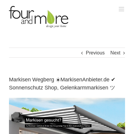
Skip
to
content
Previous
Next
Markisen Wegberg ☀️MarkisenAnbieter.de ✔
Sonnenschutz Shop, Gelenkarmmarkisen ツ