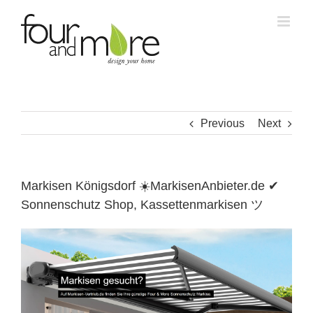
Skip
to
content
Previous
Next
Markisen Königsdorf ☀️MarkisenAnbieter.de ✔
Sonnenschutz Shop, Kassettenmarkisen ツ