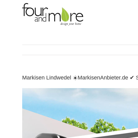
Skip
to
content
Markisen Lindwedel ☀️MarkisenAnbieter.de ✔