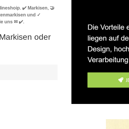
ineshoip. ✔️ Markisen, 🤝
tenmarkisen und ✓
e uns ✉ ✔️.
 Markisen oder