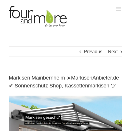
Skip
to
content
Previous
Next
Markisen Mainbernheim ☀️MarkisenAnbieter.de
✔ Sonnenschutz Shop, Kassettenmarkisen ツ